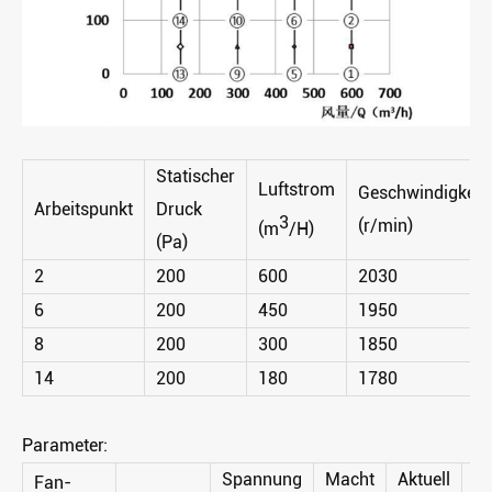
Statischer
Luftstrom
Geschwindigkeit
Arbeitspunkt
Druck
3
(r/min)
(m
/H)
(Pa)
2
200
600
2030
6
200
450
1950
8
200
300
1850
14
200
180
1780
Parameter:
Spannung
Macht
Aktuell
Ge
Fan-