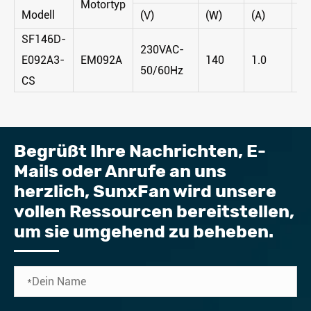
Motortyp
Modell
(V)
(W)
(A)
(R
SF146D-
230VAC-
E092A3-
EM092A
140
1.0
1
50/60Hz
CS
Begrüßt Ihre Nachrichten, E-
Mails oder Anrufe an uns
herzlich, SunxFan wird unsere
vollen Ressourcen bereitstellen,
um sie umgehend zu beheben.