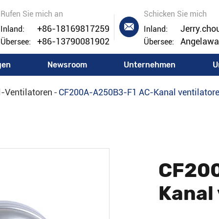
Rufen Sie mich an
Schicken Sie mich

+86-18169817259
Jerry.ch
Inland:
Inland:
+86-13790081902
Angelaw
Übersee:
Übersee:
gen
Newsroom
Unternehmen
U
-Ventilatoren
CF200A-A250B3-F1 AC-Kanal ventilator
CF200
Kanal 