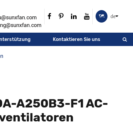

de
ou@sunxfan.com
ang@sunxfan.com
nterstützung
Kontaktieren Sie uns
en
A-A250B3-F1 AC-
ventilatoren