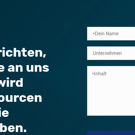
ichten,
e an uns
wird
sourcen
ie
ben.