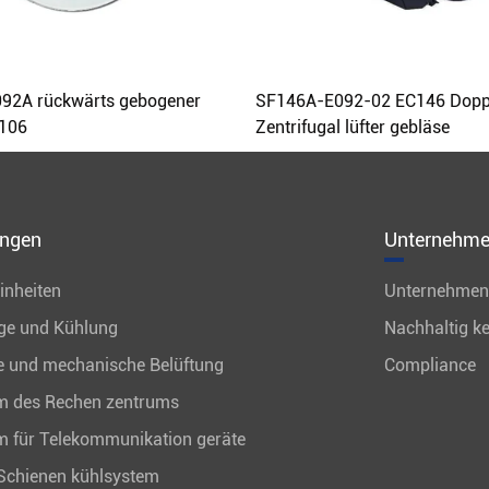
92A rückwärts gebogener
SF146A-E092-02 EC146 Doppe
-106
Zentrifugal lüfter gebläse
ngen
Unternehm
inheiten
Unternehmens
ge und Kühlung
Nachhaltig ke
le und mechanische Belüftung
Compliance
m des Rechen zentrums
m für Telekommunikation geräte
chienen kühlsystem