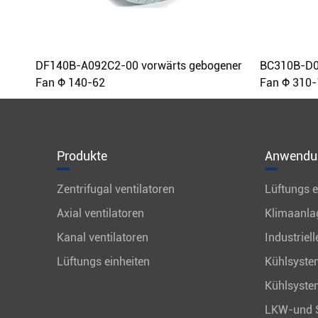
DF140B-A092C2-00 vorwärts gebogener
BC310B-D0
Fan Φ 140-62
Fan Φ 310
Produkte
Anwendu
Zentrifugal ventilatoren
Lüftungs e
Axial ventilatoren
Klimaanla
Kanal ventilatoren
Industriel
Lüftungs einheiten
Kühlsyste
Kühlsyste
LKW-und S