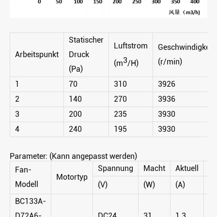
Statischer
Luftstrom
Geschwindigkeit
Arbeitspunkt
Druck
3
(r/min)
(m
/H)
(Pa)
1
70
310
3926
2
140
270
3936
3
200
235
3930
4
240
195
3930
Parameter: (Kann angepasst werden)
Spannung
Macht
Aktuell
Ge
Fan-
Motortyp
Modell
(V)
(W)
(A)
(R
BC133A-
D72A6-
DC24
31
1.3
3