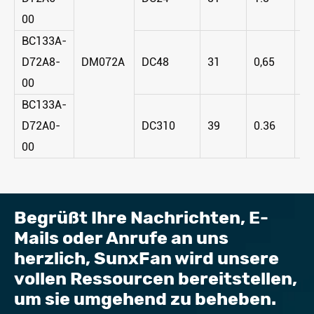
00
BC133A-
D72A8-
DM072A
DC48
31
0,65
3
00
BC133A-
D72A0-
DC310
39
0.36
3
00
Begrüßt Ihre Nachrichten, E-
Mails oder Anrufe an uns
herzlich, SunxFan wird unsere
vollen Ressourcen bereitstellen,
um sie umgehend zu beheben.