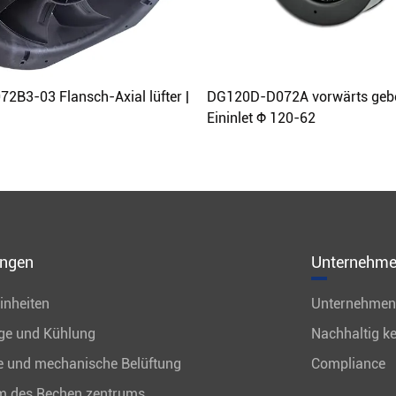
2B3-03 Flansch-Axial lüfter |
DG120D-D072A vorwärts geb
Eininlet Φ 120-62
ngen
Unternehm
inheiten
Unternehmens
ge und Kühlung
Nachhaltig ke
le und mechanische Belüftung
Compliance
m des Rechen zentrums