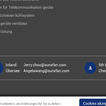
m für Telekommunikation geräte
chienen kühlsystem
geräte ventilator
rüstung
Inland:
Jerry.chou@sunxfan.com
5th 

Übersee:
Angelawang@sunxfan.com
Chen
e Rechte vorbehalten.
Cookies akze
 anbietern, um Erfahrungen für Sie zu liefern.