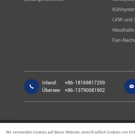
Kühlsyste
LKW-und S
Haushalts 
Fan-Nach
Inland:
+86-18169817259


Übersee:
+86-13790081902
Urheberrecht©
Foshan Sunwind Electric Co.,Ltd.
All
Wir verwenden Cookies auf dieser Website, einschl ießlich Cookies von Dritt