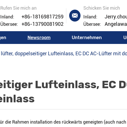
Rufen Sie mich an
Schicken Sie mich

+86-18169817259
Jerry.ch
Inland:
Inland:
+86-13790081902
Angelaw
Übersee:
Übersee:
gen
Newsroom
Unternehmen
U
 lüfter, doppelseitiger Lufteinlass, EC DC AC-Lüfter mit 
eitiger Lufteinlass, EC 
einlass
für die Rahmen installation des rückwärts geneigten (auch nach 