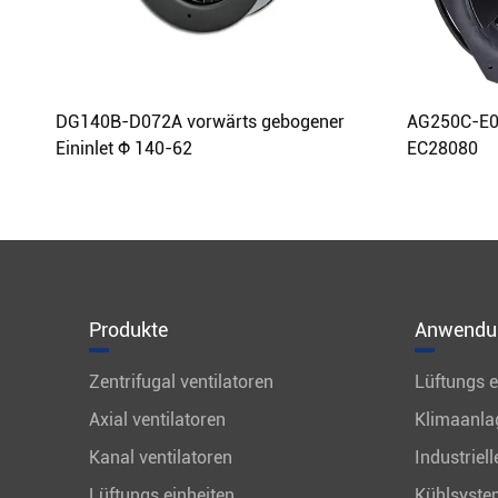
DG140B-D072A vorwärts gebogener
AG250C-E07
Eininlet Φ 140-62
EC28080
Produkte
Anwendu
Zentrifugal ventilatoren
Lüftungs e
Axial ventilatoren
Klimaanla
Kanal ventilatoren
Industriel
Lüftungs einheiten
Kühlsyste