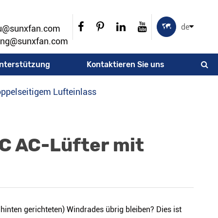

de
ou@sunxfan.com
ang@sunxfan.com
nterstützung
Kontaktieren Sie uns
doppelseitigem Lufteinlass
DC AC-Lüfter mit
hinten gerichteten) Windrades übrig bleiben? Dies ist