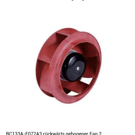
BC133A-E072A3 rückwärts gebogener Fan 2