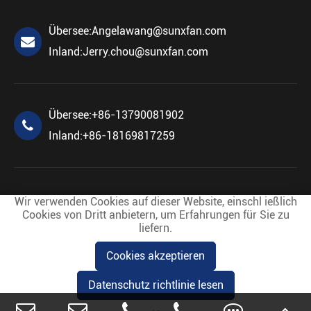
Übersee:
Angelawang@sunxfan.com
Inland:
Jerry.chou@sunxfan.com
Übersee:
+86-13790081902
Inland:
+86-18169817259
Wir verwenden Cookies auf dieser Website, einschl ießlich
Cookies von Dritt anbietern, um Erfahrungen für Sie zu
liefern.
Urheberrecht©
Foshan Sunwind Electric Co.,Ltd.
Alle
Cookies akzeptieren
Rechte vorbehalten.
Sitemap
Datenschutz richtlinie
Datenschutz richtlinie lesen