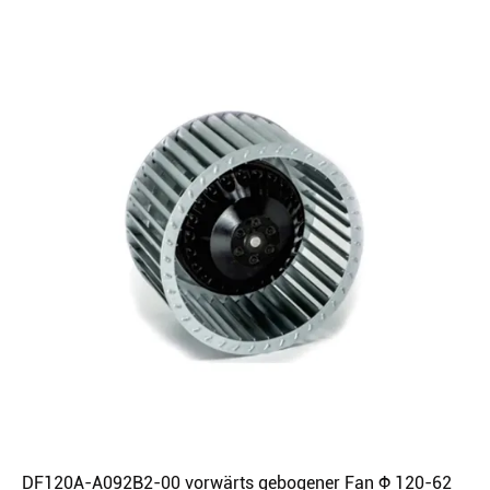
DF120A-A092B2-00 vorwärts gebogener Fan Φ 120-62