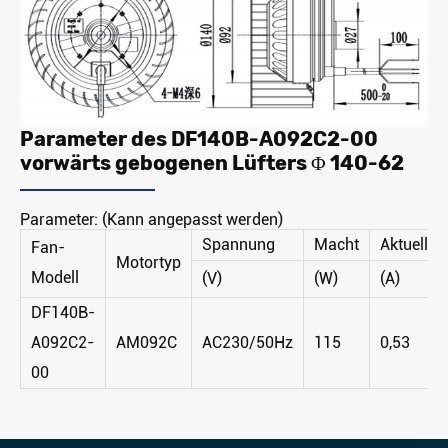
Parameter des DF140B-A092C2-00
vorwärts gebogenen Lüfters Φ 140-62
Parameter: (Kann angepasst werden)
Spannung
Macht
Aktuell
Fan-
Motortyp
Modell
(V)
(W)
(A)
DF140B-
A092C2-
AM092C
AC230/50Hz
115
0,53
00